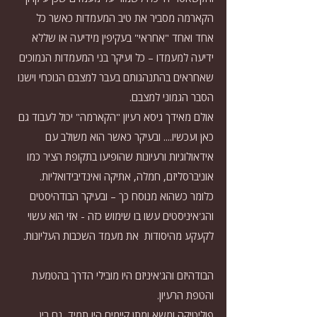
הקארמה מסביר את טיב המעמדות כאשר כל 
אחד ואחד "אחראי" בעקיפין מידיעה או שללא 
ידיעה למעמדו – כל ועיקר בני המעמדות הנמוכים 
שאחראים בהתנהגותם בעבר למצבם הנוכחי וישנו 
הסבר הגמוני למצבם. 
אולם מאידך גיסא רעיון "הקארמה" יכול לעבוד גם 
כאן ועכשיו.... ובעיקר כאשר הוא משולב עם 
אידאולוגיות ורעיונות שהופיעו בתקופת הציר כמו 
אוניברסליזם, חמלה, אתיקה ואינדיבידואליות. 
כלומר כשהוא מנוסח כך – ובעיקר הבודהיסטים 
והג'איניסטים עשו בו שימוש כזה - אזי הוא עשוי 
לקעקע מהיסודות  את מעמד השכבות העליונות. 
הבודהיזם והג'איניזם היו מובילי הדרך בהטמעת 
והטפת הרעיון.
פוליטיקה ומשא ומתן קיימים היו תמיד, גם בין 