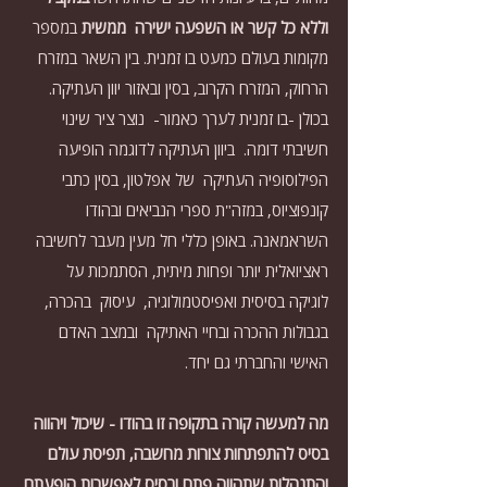
וללא כל קשר או השפעה ישירה  ממשית 
במספר 
מקומות בעולם כמעט בו זמנית. בין השאר במזרח 
הרחוק, המזרח הקרוב, בסין ובאזור יוון העתיקה. 
בכולן -בו זמנית לערך כאמור-  נוצר ציר שינוי 
חשיבתי דומה.  ביוון העתיקה לדוגמה הופיעה  
הפילוסופיה העתיקה  של אפלטון, בסין כתבי 
קונפוציוס, במזה"ת ספרי הנביאים ובהודו 
השראמאנה. באופן כללי חל מעין מעבר לחשיבה 
ראציואלית יותר ופחות מיתית, הסתמכות על 
לוגיקה בסיסית ואפיסטמולוגיה,  עיסוק  בהכרה, 
בגבולות ההכרה ובחיי האתיקה  ובמצב האדם 
האישי והחברתי גם יחד.
מה למעשה קורה בתקופה זו בהודו - שיכול ויהווה 
בסיס להתפתחות צורות מחשבה, תפיסת עולם 
והתנהלות שתהווה פתח ובסיס לאפשרות הופעתם 