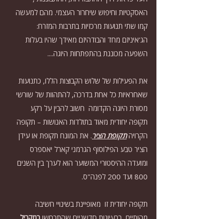
האסקטיות וחיפוש שיחרור העצמי. מהם למעשה 
קמו שתי תנועות מרכזיות בתרבות המזרח: 
הג'איניזם מחד והבודהיזם מאידך שהיו בעלות 
השפעה מכוננת בהתפתחות היוגה....
את הפעילות של שלוש הקבוצות הללו, כתנועות 
שאחראיות כל אחת בדרכה, להתהוות של שורשי 
מסורת היוגה הקדומה  חשוב להבין על רקע 
תקופה יחודית מאוד בתולדות האנושות – תקופה 
הקרויה 
תקופת הציר
. את המונח תקופת או עידן 
הציר טבע הפילוסוף הגרמני קארל יאספרס 
ומועדה ההיסטורי המשוער הוא לערך בין השנים 
800 ועד 200 לפנה"ס.
תקופה יחודית זו  מאופיינת בשינויי חשיבה 
מהותיים, ברעיונות חדשניים שהתרחשו 
במקביל 