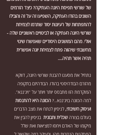
של שורשי תפיסת היוגה העתיקה? כיצד הזרמים 
השונים בהודו העתיקה, השפיעו זה על זה והובילו 
להתפתחות של רעיונות יסוד שתרמו לצמיחת 
שורשי היוגה העתיקה או לביטויים ראשוניים שלה -
אולי. מהם המושגים היסודיים שאפשרו שינוי 
מחשבתי שיהווה פתח לצמיחת יוגה אפשרית 
תהיה אשר תהיה.....
נתחיל את מסענו להבנת שורשי היוגה, דווקא 
מהזרם הבודהיסטי בהודו. הבודהיזם בתקופה 
המוקדמת הזו מתבסס יותר ויותר על "ויג'ננא". 
למה הכוונה בויג'ננא...? 
הכוונה היא להתנסות 
ועיסוק חשיבתי,
 לניסיון לנתח את מצב הדברים 
בעולם בצורה 
שכלית ותבונית
  בניסיון להבין את 
מיקומו של האדם ויחסו למציאות ואת שלל 
המסקנות הנגזרות מהן, ובעיקר במה שקשור ל 