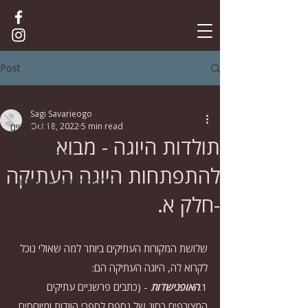
Post
לכל הפוסטים
Sagi Savarieogo
5 min read
Oct 18, 2022
לכל הפוסטים
תולדות היוגה - מבוא
תרגול ואסאנות
להתפתחות היוגה העתיקה
פילוסופיה ותאוריה של היוגה
-חלק א.
שלושת המקורות העתיקים ביותר למה שאולי נוכל 
לקרוא לה, היוגה העתיקה הם: 
1.
האופנישדות
 - (כתבים פרשניים עתיקים 
המצורפים כסוג של נספח לספרי הוודות ומיוחסים 