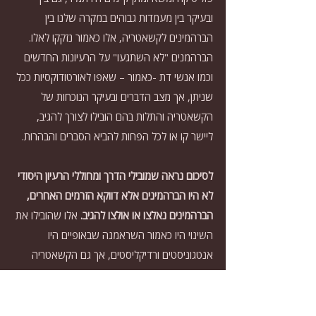
ובעיקר בין מעמדות גבוהים במקרה שלנו בין 
הברהמינים לקשאטריה, אלו כאמור נזקקו לאלו. 
הברהמנים "לא השתגעו" על הרעיונות החדשים 
וכמו אנשי דת -כאמור – שאפו לאורטודוקסיות ככל 
שניתן, אך מצב הדברים ובעיקר הנוכחות של 
הקשאטריה והתלות בהם הובילו לצורך להגיב, 
ליישר קו או לכל הפחות להביא הסברים והבהרות. 
לסיכום נראה שמובילי הדרך ומחוללי הרעיון היסודי 
לא היו הברהמינים אלא דווקא הזרמים האחרים, 
הברהמינים נאלצו או אולצו להגיב.
 אלו שהובילו את 
השינוי היו כאמור השראמנה שבאופיים היו 
אנטגוניסטים ורדיקליסטים, אך גם הקשאטריה 
שהשינוים הפוליטים התרבותיים והמושגיים שירתו 
לא מעט (כפי שנראה בהמשך) את האינטרסים 
המדיניים שלהם. הקשאטריה לא היו רק לוחמים 