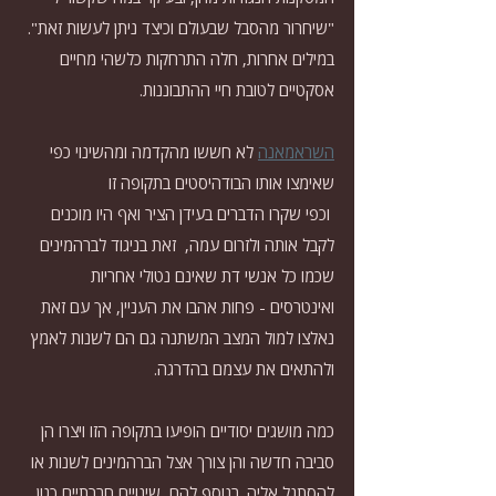
"שיחרור מהסבל שבעולם וכיצד ניתן לעשות זאת". 
במילים אחרות, חלה התרחקות כלשהי מחיים 
אסקטיים לטובת חיי ההתבוננות.
השראמאנה
 לא חששו מהקדמה ומהשינוי כפי 
שאימצו אותו הבודהיסטים בתקופה זו 
 וכפי שקרו הדברים בעידן הציר ואף היו מוכנים 
לקבל אותה ולזרום עמה,  זאת בניגוד לברהמינים 
שכמו כל אנשי דת שאינם נטולי אחריות 
ואינטרסים - פחות אהבו את העניין, אך עם זאת 
נאלצו למול המצב המשתנה גם הם לשנות לאמץ 
ולהתאים את עצמם בהדרגה.
כמה מושגים יסודיים הופיעו בתקופה הזו ויצרו הן 
סביבה חדשה והן צורך אצל הברהמינים לשנות או 
להסתגל אליה. בנוסף להם, שינויים חברתיים כגון 