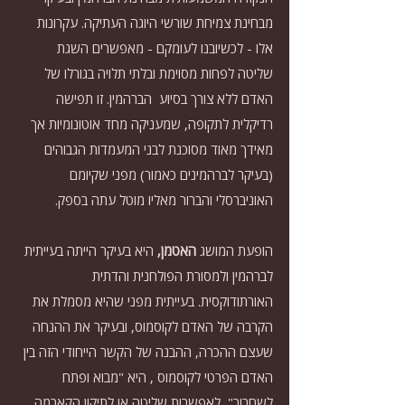
מבחינת צמיחת שורשי היוגה העתיקה. עקרונות 
אלו - לכשיובנו לעומקם - מאפשרים השגת 
שליטה לפחות מסוימת ובלתי תלויה בגורלו של 
האדם ללא צורך בסיוע  הברהמין. זו תפישה 
רדיקלית לתקופה, שמעניקה מחד אוטונומיות אך 
מאידך מאוד מסוכנת לבני המעמדות הגבוהים 
(בעיקר לברהמינים כאמור) מפני שקיומם 
האוניברסלי והברור מאליו מוטל עתה בספק.
הופעת המושג 
האטמן, 
היא
בעיקר הייתה בעייתית 
לברהמין ולמסורת הפולחנית והדתית 
האורתודוקסית. בעייתית מפני שהיא מסמלת את 
הקרבה של האדם לקוסמוס, ובעיקר את ההנחה 
שעצם ההכרה, ההבנה של הקשר הייחודי הזה בין 
האדם הפרטי לקוסמוס , היא "מבוא ופתח 
לשחרור", לאפשרות שליטה או לתיקון הקארמה 