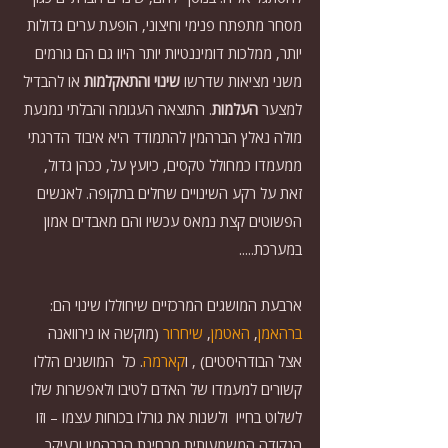
מסחר מתפתח פנימי וחיצוני, הופעת ערים גדולות 
יותר, ממלכות דומיננטיות יותר היוו גם הם גורמים 
משני מציאות שדרשו
 שינוי והתאקלמות
 או להבדיל 
למצער 
העלמות
. התוצאה העגומה והבלתי נמנעת 
מולה נאלץ הברהמין להתמודד היא איבוד הדרגתי  
ממעמדו כמחולל טקסים, כיועץ על, ככהן גדול, 
זאת על רקע השינויים שחלים בתקופה. לאנשים 
הפשוטים קצת נמאס עכשיו והם מאבדים אמון 
במערכת.....
ארבעת המושגים המרכזיים שיחוללו שינוי הם: 
ברהאמן
, 
האטמן
, 
שיחרור
 (מוקשה או נירוואנה 
אצל הבודהיסטים) , ו
קארמה
. כל  המושגים הללו 
קשורים למעמדו של האדם לטיבו ולאפשרות שלו 
לשלוט בחייו  ולשנות את גורלו בכוחות עצמו – וזו 
הנקודה המשמעותית מבחינת הברהמין ובעיקר 