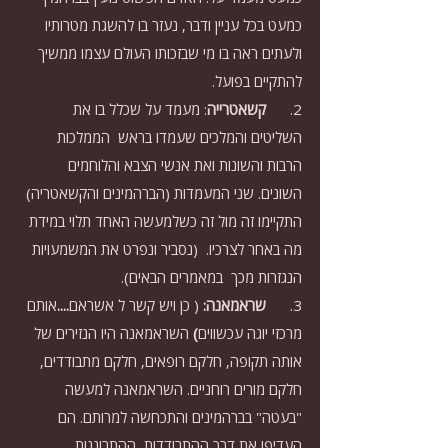
כמעט בכל עניין ודבר, נעזר בו להשגת מטרותיו 
ולעתים ראה בו מי שבזכותו העולם עצמו ממשיך 
להתקיים בפועל.
2.      
קשאטרייה
: מעמד על שכלל בו את 
השליטים והמלכים שעמדו בראש  הממלכות 
הרבות והשונות ואת אנשי הצבא והלוחמים 
השונים. שני המעמדות (הברהמינים והקשאטריה) 
התקיימו זה מול זה כשלמעשה האחד תלוי במידת 
מה באחר לצרכיו.  (נסביר ונפרט את המשמעויות 
הנגזרות מכך  במאמרים הבאים).
3.      
שראמאנה: 
( כן ויש קשר ל אשראם
....
אותם 
מרכזי יוגה עכשווים
) 
השראמאנה היו הנזירים של 
אותה תקופה, חלקם רופאים, חלקם מתבודדים, 
חלקם מורים רוחניים. השראמאנה למעשה 
"בעטה" בברהמינים והתכחשה למרותם. הם 
העדיפו את דרך ההתבודדות, ההתבוננות , 