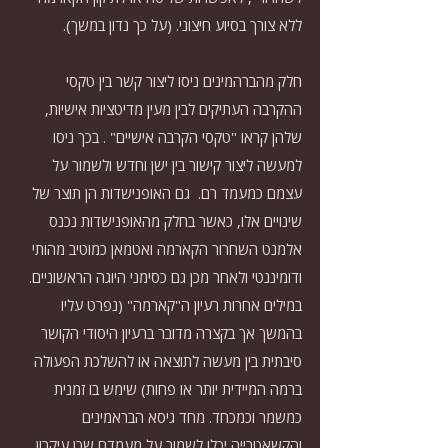
ללא צורך בסיוע חיצוני. (על כך נדון במשך).
חלק מהברהמינים ניסו ליצור קשר בין טקסי 
ההקרבה העתיקים לבין מעין מדיטציות אישיות, 
שלהן קראו "טקסי הקרבה אישיים" . בכך ניסו 
למעשה ליצור קישור בין ישן וחדש ולשמור על 
עצמם כמעמד רם.  גם האופנישדות הן תוצר של 
שינויים אלו, כאשר בחלק מהאופנישדות נכנס 
אלמנט השחרור הקארמה ואטמאן כמוטיב מהותי 
ודומיננטי ולאחר מכן גם כסימני היוגה הראשוניים. 
במילים אחרות רעיון ה"קארמה" (נפרט עליו 
בהמשך אך בקצרה מדובר ברעיון היסודי הקושר 
סיבתית בין מעשה לתוצאה או להשלכת הפעולה 
ברמה המיידית יותר או פחות) שימש בו זמנית 
כמשמר וכמכחד. מחד גיסא הבראמינים 
והקשאטרייה יכלו לשמור על מעמדם שכן עיקרון 