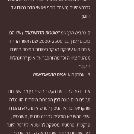
לברהאמינים (מעמד כוהני ואנשי הדת בהודו עד 
היום).
2. 
כתבים הקרויים
 "סוטרות הדהארמה"
 (אלו הם 
כתבים לערך בני 2000-2500 שנה אשר המייחד 
אותם הוא עיסוקם בעיקר ביסודות תפיסת ההינדו  
מנהגיה ציווייה וכדומה והסבר על אופן "התנהלות 
היקום"
3. ואחרון הוא  
אפוס המהאבראטה
.
אם  ננסה להבין את הקשר הישיר בין מה שאנחנו 
מבינים היום כיוגה לבין הספרות היסודית הזו נגלה 
שהקריאה בה או הניסיון לפרש אותה, לא בהכרח 
ואולי ממש לא מובילים להבנה טכנית, תאורטית, 
פרקטית, פרטנית ומספקת למושג או לתרגול היוגה 
כפי שאנחנו מכירים אותו במאה ה -21. או לכל 