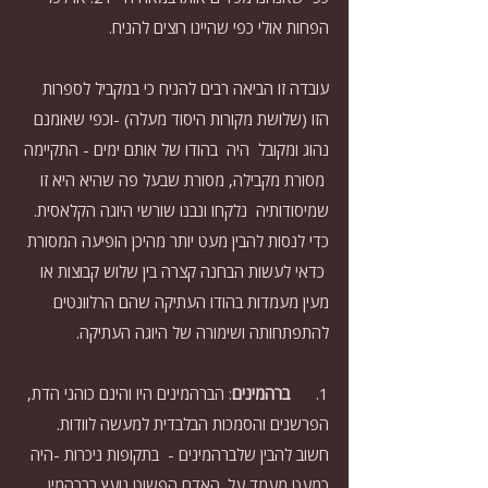
הפחות אולי כפי שהיינו רוצים להניח.
עובדה זו הביאה רבים להניח כי במקביל לספרות 
הזו (שלושת מקורות היסוד מעלה) -וכפי שאומנם  
נהוג ומקובל  היה  בהודו של אותם ימים - התקיימה 
 מסורת מקבילה, מסורת שבעל פה שהיא היא זו 
שמיסודותיה  נלקחו ונבנו שורשי היוגה הקלאסית.
כדי לנסות להבין מעט יותר מהיכן הופיעה המסורת 
 כדאי לעשות הבחנה קצרה בין שלוש קבוצות או 
מעין מעמדות בהודו העתיקה שהם הרלוונטים 
להתפתחותה ושימורה של היוגה העתיקה.
1.      
ברהמינים
: הברהמינים היו והינם כוהני הדת, 
הפרשנים והסמכות הבלבדית למעשה לוודות. 
חשוב להבין שלברהמינים -  בתקופות ניכרות -היה 
כמעט מעמד על. האדם הפשוט נועץ בברהמין 